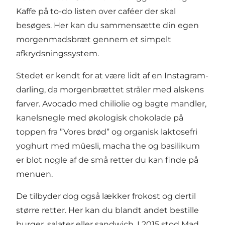
Kaffe på to-do listen over caféer der skal
besøges. Her kan du sammensætte din egen
morgenmadsbræt gennem et simpelt
afkrydsningssystem.
Stedet er kendt for at være lidt af en Instagram-
darling, da morgenbrættet stråler med alskens
farver. Avocado med chiliolie og bagte mandler,
kanelsnegle med økologisk chokolade på
toppen fra ”Vores brød” og organisk laktosefri
yoghurt med müesli, macha the og basilikum
er blot nogle af de små retter du kan finde på
menuen.
De tilbyder dog også lækker frokost og dertil
større retter. Her kan du blandt andet bestille
burger, salater eller sandwich. I 2015 stod Mad