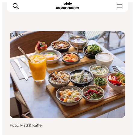
Cafeer
This is Copenhagen
Aktiviteter
Spis & drik
Områder
Planlæg din tur
CopenPay
Copenhagen Card
Foto
:
Mad & Kaffe