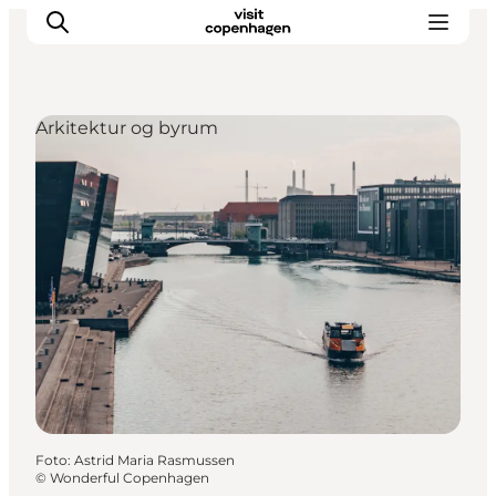
Arkitektur og byrum
This is Copenhagen
Aktiviteter
Spis & drik
Områder
Planlæg din tur
CopenPay
Copenhagen Card
Foto
:
Astrid Maria Rasmussen
©
Wonderful Copenhagen