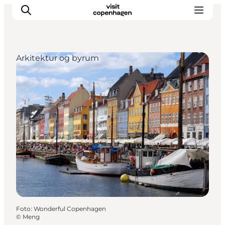
Arkitektur og byrum
This is Copenhagen
Aktiviteter
Spis & drik
Områder
Planlæg din tur
CopenPay
Copenhagen Card
Foto
:
Wonderful Copenhagen
©
Meng