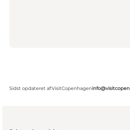
Sidst opdateret af:
VisitCopenhagen
info@visitcope