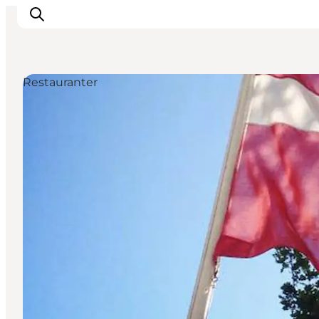
Restauranter
This is Copenhagen
Aktiviteter
Spis & drik
Områder
Planlæg din tur
CopenPay
Copenhagen Card