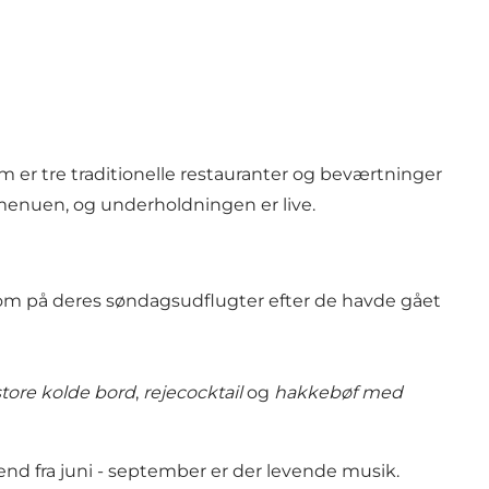
om er tre traditionelle restauranter og beværtninger
 menuen, og underholdningen er live.
kom på deres søndagsudflugter efter de havde gået
store kolde bord
,
rejecocktail
og
hakkebøf med
nd fra juni - september er der levende musik.