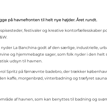
ge på havnefronten til helt nye højder. Året rundt.
 spisesteder, festivaler og kreative kontorfællesskaber 
B&W.
 nyder La Banchina godt af den særlige, industrielle, 
turvine og hjemmebagte sager, som folk nyder i den hel
stisk udsyn til havnen.
pritz på førnævnte badebro, der trækker københavnere ti
den kaffe, morgenbrød, vinterbadning og træfyret saun
t område af havnen, som kan benyttes til badning og svøm