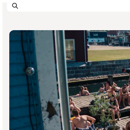
Cafeer
This is Copenhagen
Aktiviteter
Spis & drik
Områder
Planlæg din tur
CopenPay
Copenhagen Card