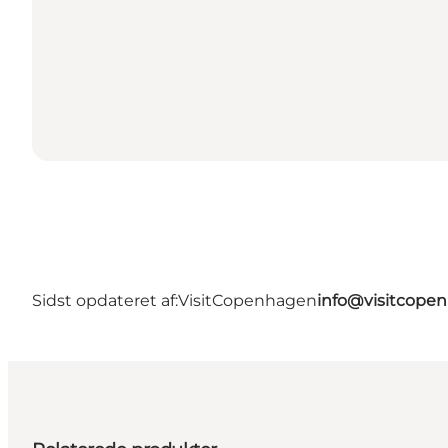
Sidst opdateret af:
VisitCopenhagen
info@visitcope