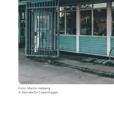
Foto
:
Martin Heiberg
©
Wonderful Copenhagen