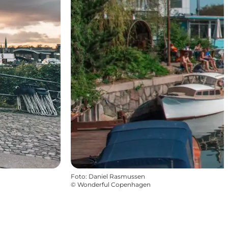
Foto
:
Daniel Rasmussen
©
Wonderful Copenhagen