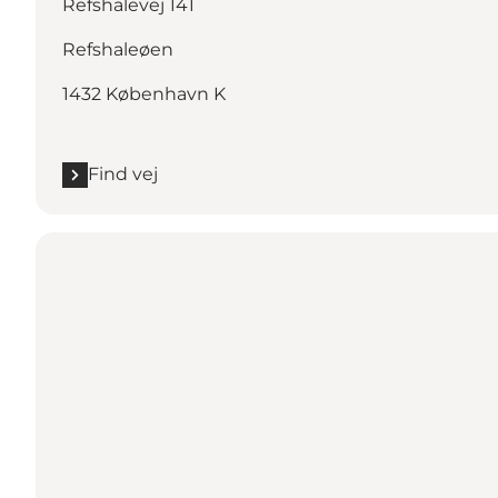
Refshalevej 141
Refshaleøen
1432 København K
Find vej