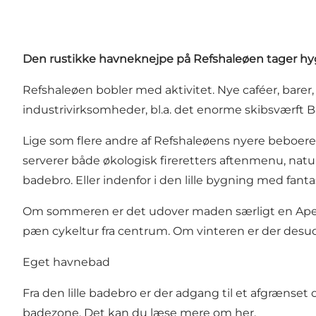
Den rustikke havneknejpe på
Refshaleøen
tager hyg
Refshaleøen bobler med aktivitet. Nye caféer, barer,
industrivirksomheder, bl.a. det enorme skibsværft 
Lige som flere andre af Refshaleøens nyere beboere
serverer både økologisk fireretters aftenmenu, na
badebro. Eller indenfor i den lille bygning med fanta
Om sommeren er det udover maden særligt en Aperol S
pæn cykeltur fra centrum. Om vinteren er der desu
Eget havnebad
Fra den lille badebro er der adgang til et afgrænse
badezone. Det kan du læse mere om
her
.