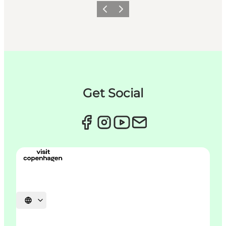
Forrige
Næste
Get Social
Vælg sprog