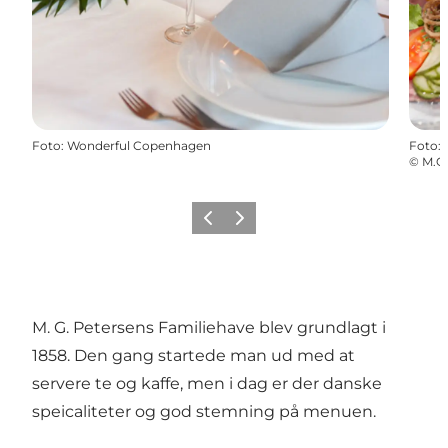
Foto
:
Wonderful Copenhagen
Foto
:
©
M.G.
Forrige
Næste
M. G. Petersens Familiehave blev grundlagt i
1858. Den gang startede man ud med at
servere te og kaffe, men i dag er der danske
speicaliteter og god stemning på menuen.