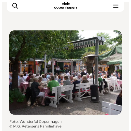
Restauranter
This is Copenhagen
Aktiviteter
Spis & drik
Områder
Planlæg din tur
CopenPay
Copenhagen Card
Foto
:
Wonderful Copenhagen
©
M.G. Petersens Familiehave