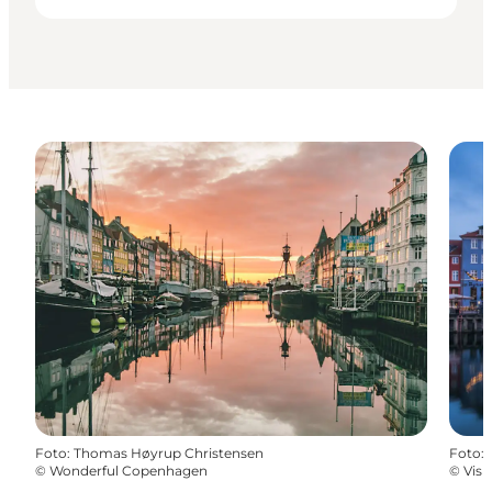
Foto
:
Thomas Høyrup Christensen
Foto
:
©
Wonderful Copenhagen
©
Vis