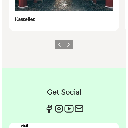
Kastellet
Forrige
Næste
Get Social