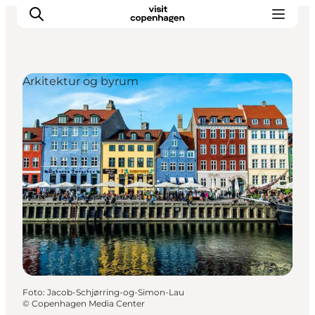
Arkitektur og byrum
This is Copenhagen
Aktiviteter
Spis & drik
Områder
Planlæg din tur
CopenPay
Copenhagen Card
Foto
:
Jacob-Schjørring-og-Simon-Lau
©
Copenhagen Media Center