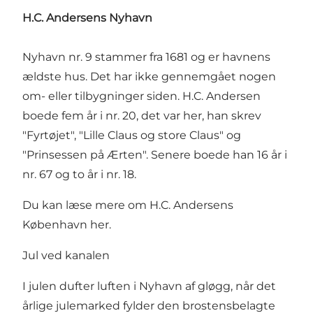
H.C. Andersens Nyhavn
Nyhavn nr. 9 stammer fra 1681 og er havnens
ældste hus. Det har ikke gennemgået nogen
om- eller tilbygninger siden. H.C. Andersen
boede fem år i nr. 20, det var her, han skrev
"Fyrtøjet", "Lille Claus og store Claus" og
"Prinsessen på Ærten". Senere boede han 16 år i
nr. 67 og to år i nr. 18.
Du kan læse mere om H.C. Andersens
København
her
.
Jul ved kanalen
I julen dufter luften i Nyhavn af gløgg, når det
årlige julemarked fylder den brostensbelagte