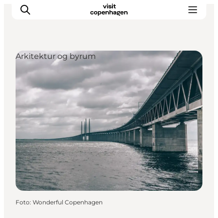
Arkitektur og byrum
This is Copenhagen
Aktiviteter
Spis & drik
Områder
Planlæg din tur
CopenPay
Copenhagen Card
Foto
:
Wonderful Copenhagen