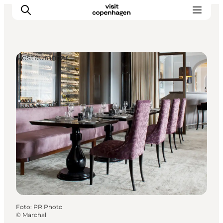
Restauranter
This is Copenhagen
Aktiviteter
Spis & drik
Områder
Planlæg din tur
CopenPay
Copenhagen Card
Foto
:
PR Photo
©
Marchal