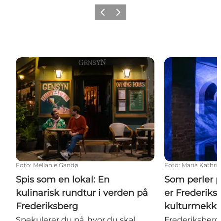
Forrige
Næste
Spis som en lokal: En kulinarisk rundtur i verden på
Som perler på
Foto
:
Mellanie Gandø
Foto
:
Maria Kathrin
Spis som en lokal: En
Som perler p
kulinarisk rundtur i verden på
er Frederik
Frederiksberg
kulturmekk
Spekulerer du på, hvor du skal
Frederiksberg 