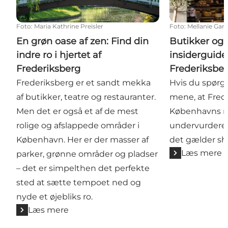
Foto
:
Maria Kathrine Preisler
Foto
:
Mellanie Gan
En grøn oase af zen: Find din
Butikker og 
indre ro i hjertet af
insiderguide
Frederiksberg
Frederiksbe
Frederiksberg er et sandt mekka
Hvis du spørger
af butikker, teatre og restauranter.
mene, at Fred
Men det er også et af de mest
Københavns 
rolige og afslappede områder i
undervurdered
København. Her er der masser af
det gælder sh
Læs mere
parker, grønne områder og pladser
– det er simpelthen det perfekte
sted at sætte tempoet ned og
nyde et øjebliks ro.
Læs mere