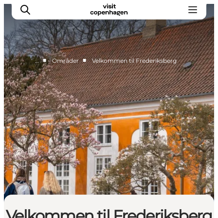
■
■
…
Områder
Velkommen til Frederiksberg
This is Copenhagen
Aktiviteter
Spis & drik
Områder
Planlæg din tur
CopenPay
Copenhagen Card
Velkommen til Frederiksberg