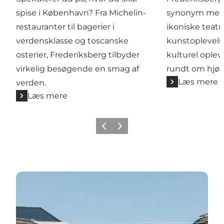
spise i København? Fra Michelin-
synonym med k
restauranter til bagerier i
ikoniske teatr
verdensklasse og toscanske
kunstoplevelse
osterier, Frederiksberg tilbyder
kulturel opleve
virkelig besøgende en smag af
rundt om hjør
Læs mere
verden.
Læs mere
Forrige
Næste
Sådan kommer du rundt i København