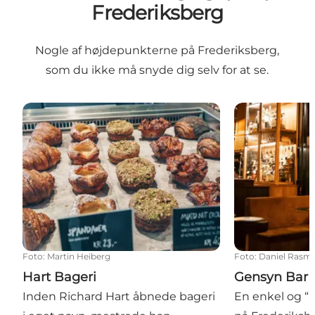
Frederiksberg
Nogle af højdepunkterne på Frederiksberg,
som du ikke må snyde dig selv for at se.
Hart Bageri
Gensyn Bar
Foto
:
Martin Heiberg
Foto
:
Daniel Rasm
Hart Bageri
Gensyn Bar
Inden Richard Hart åbnede bageri
En enkel og “