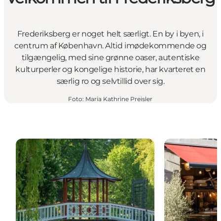
Frederiksberg er noget helt særligt. En by i byen, i
centrum af København. Altid imødekommende og
tilgængelig, med sine grønne oaser, autentiske
kulturperler og kongelige historie, har kvarteret en
særlig ro og selvtillid over sig.
Foto
:
Maria Kathrine Preisler
En grøn oase af zen: Find din indre ro i hjertet af Fr
Butikker og lo