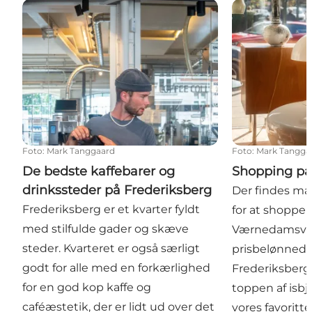
De bedste kaffebarer og drinkssteder på Frederiksb
Shopping på F
Foto
:
Mark Tanggaard
Foto
:
Mark Tangga
De bedste kaffebarer og
Shopping på
drinkssteder på Frederiksberg
Der findes ma
Frederiksberg er et kvarter fyldt
for at shoppe 
med stilfulde gader og skæve
Værnedamsvej
steder. Kvarteret er også særligt
prisbelønned
godt for alle med en forkærlighed
Frederiksberg 
for en god kop kaffe og
toppen af isbj
caféæstetik, der er lidt ud over det
vores favoritte