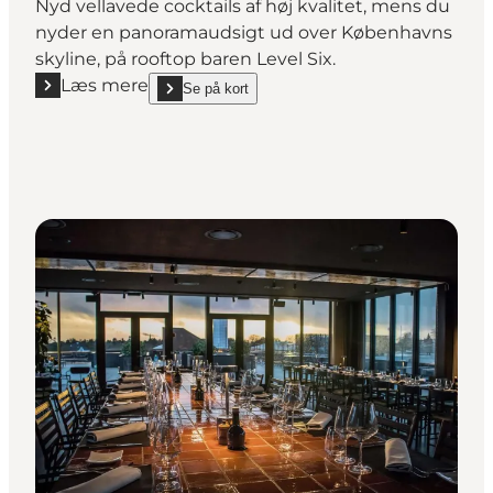
Nyd vellavede cocktails af høj kvalitet, mens du
nyder en panoramaudsigt ud over Københavns
skyline, på rooftop baren Level Six.
Læs mere
Se på kort
Læs mere "Level Six Rooftop Bar & Terrace"
show Level Six Rooftop Bar & Terrace on_map