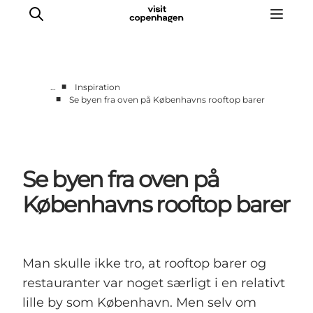
■
…
Inspiration
■
Se byen fra oven på Københavns rooftop barer
This is Copenhagen
Aktiviteter
Spis & drik
Se byen fra oven på
Områder
Planlæg din tur
Københavns rooftop barer
CopenPay
Copenhagen Card
Man skulle ikke tro, at rooftop barer og
restauranter var noget særligt i en relativt
lille by som København. Men selv om