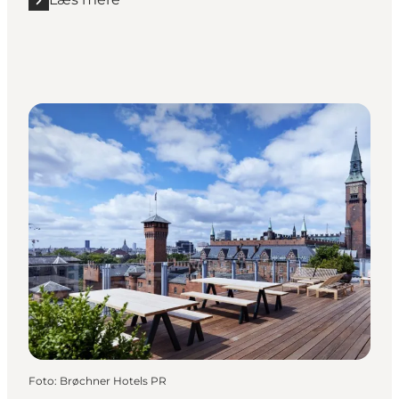
Læs mere "ØsterGro"
Foto
:
Brøchner Hotels PR