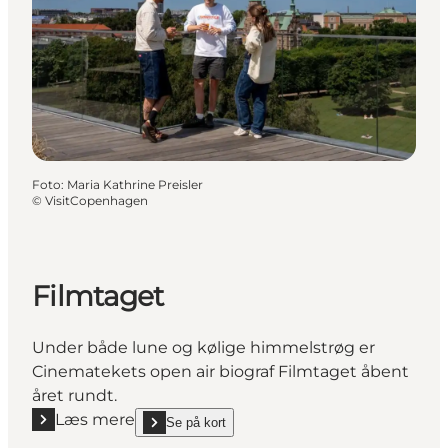
Foto
:
Maria Kathrine Preisler
©
VisitCopenhagen
Filmtaget
Under både lune og kølige himmelstrøg er
Cinematekets open air biograf Filmtaget åbent
året rundt.
Læs mere
Se på kort
Læs mere "Filmtaget"
show Filmtaget on_map