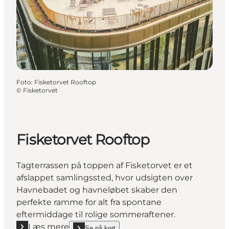
Foto
:
Fisketorvet Rooftop
©
Fisketorvet
Fisketorvet Rooftop
Tagterrassen på toppen af Fisketorvet er et
afslappet samlingssted, hvor udsigten over
Havnebadet og havneløbet skaber den
perfekte ramme for alt fra spontane
eftermiddage til rolige sommeraftener.
Læs mere
Se på kort