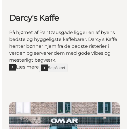
Darcy's Kaffe
­På hjørnet af Rantzausgade ligger en af byens
bedste og hyggeligste kaffebarer. Darcy’s Kaffe
henter bønner hjem fra de bedste risterier i
verden og serverer dem med gode vibes og
mesterligt bagværk.
Læs mere
Se på kort
Læs mere "Darcy's Kaffe"
show Darcy's Kaffe on_map