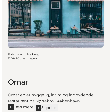
Foto
:
Martin Heiberg
©
VisitCopenhagen
Omar
Omar en er hyggelig, intim og indbydende
restaurant på Nørrebro i København
Læs mere
Se på kort
Læs mere "Omar"
show Omar on_map