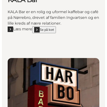
KALA Bar er en rolig og uformel kaffebar og café
på Nørrebro, drevet af familien Ingvartsen og en
lille kreds af nære relationer.
Læs mere
Se på kort
Læs mere "KALA Bar"
show KALA Bar on_map