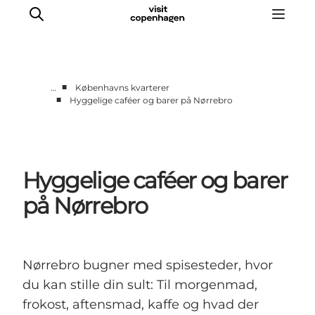
■
…
Københavns kvarterer
■
Hyggelige caféer og barer på Nørrebro
This is Copenhagen
Aktiviteter
Spis & drik
Hyggelige caféer og barer
Områder
Planlæg din tur
på Nørrebro
CopenPay
Copenhagen Card
Nørrebro bugner med spisesteder, hvor
du kan stille din sult: Til morgenmad,
frokost, aftensmad, kaffe og hvad der