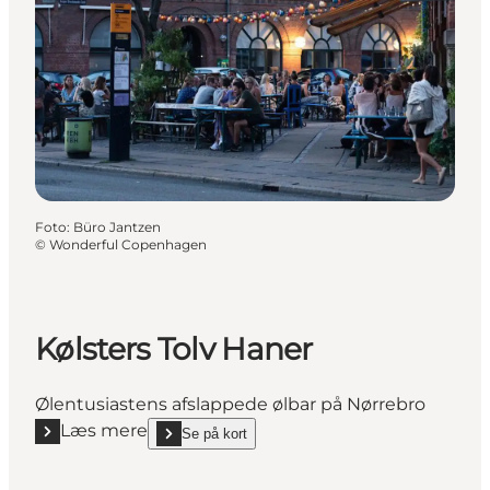
Foto
:
Büro Jantzen
©
Wonderful Copenhagen
Kølsters Tolv Haner
Ølentusiastens afslappede ølbar på Nørrebro
Læs mere
Se på kort
Læs mere "Kølsters Tolv Haner"
show Kølsters Tolv Haner on_map