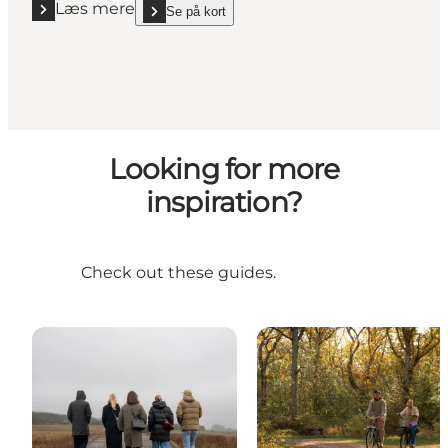
Læs mere
Se på kort
Læs mere "Heimdalsgade 22"
show Heimdalsgade 22 on_map
Looking for more
inspiration?
Check out these guides.