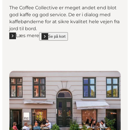
The Coffee Collective er meget andet end blot
god kaffe og god service. De er i dialog med
kaffebønderne for at sikre kvalitet hele vejen fra
jord til bord.
Læs mere
Se på kort
Læs mere "Coffee Collective"
show Coffee Collective on_map