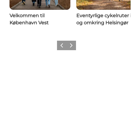
Velkommen til
Eventyrlige cykelruter i
København Vest
og omkring Helsingør
Forrige
Næste
Get Social