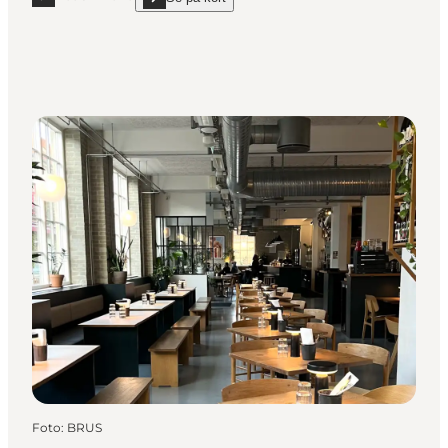
Læs mere "Sidecar"
show Sidecar on_map
Foto
:
BRUS