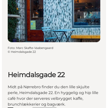
Foto
:
Marc Skafte-Vaabengaard
©
Heimdalsgade 22
Heimdalsgade 22
Midt på Nørrebro finder du den lille skjulte
perle, Heimdalsgade 22. En hyggelig og hip lille
café hvor der serveres velbrygget kaffe,
brunchlækkerier og bagværk.