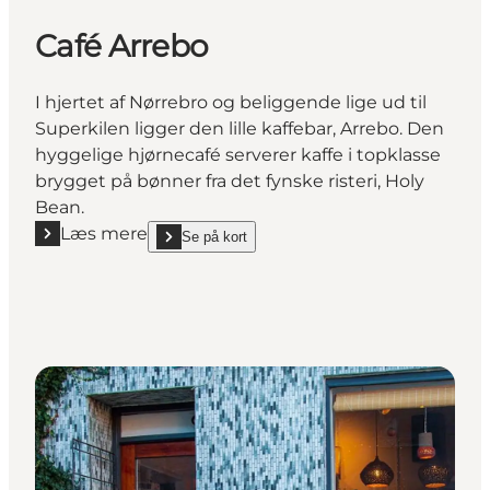
Café Arrebo
I hjertet af Nørrebro og beliggende lige ud til
Superkilen ligger den lille kaffebar, Arrebo. Den
hyggelige hjørnecafé serverer kaffe i topklasse
brygget på bønner fra det fynske risteri, Holy
Bean.
Læs mere
Se på kort
Læs mere "Café Arrebo"
show Café Arrebo on_map