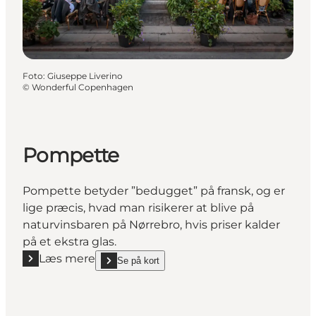
Foto
:
Giuseppe Liverino
©
Wonderful Copenhagen
Pompette
Pompette betyder ”bedugget” på fransk, og er
lige præcis, hvad man risikerer at blive på
naturvinsbaren på Nørrebro, hvis priser kalder
på et ekstra glas.
Læs mere
Se på kort
Læs mere "Pompette"
show Pompette on_map