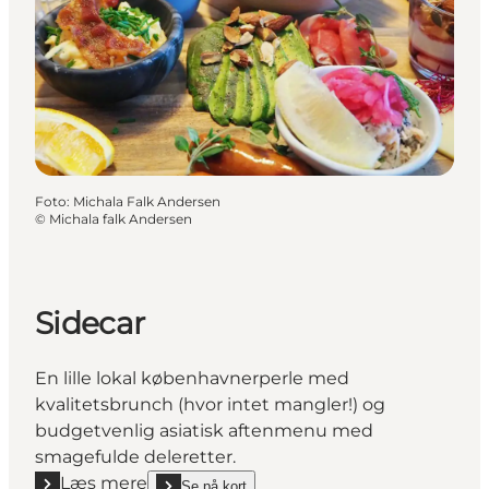
Foto
:
Michala Falk Andersen
©
Michala falk Andersen
Sidecar
En lille lokal københavnerperle med
kvalitetsbrunch (hvor intet mangler!) og
budgetvenlig asiatisk aftenmenu med
smagefulde deleretter.
Læs mere
Se på kort