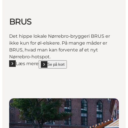
BRUS
Det hippe lokale Nørrebro-bryggeri BRUS er
ikke kun for øl-elskere. På mange måder er
BRUS, hvad man kan forvente af et nyt
Nørrebro-hotspot.
Læs mere
Se på kort
Læs mere "BRUS"
show BRUS on_map