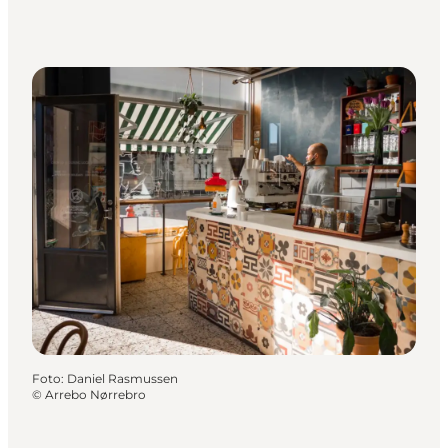
Foto
:
Daniel Rasmussen
©
Arrebo Nørrebro