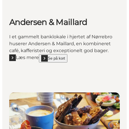
Andersen & Maillard
I et gammelt banklokale i hjertet af Nørrebro
huserer Andersen & Maillard, en kombineret
café, kafferisteri og exceptionelt god bager.
Læs mere
Se på kort
Læs mere "Andersen & Maillard"
show Andersen & Maillard on_map