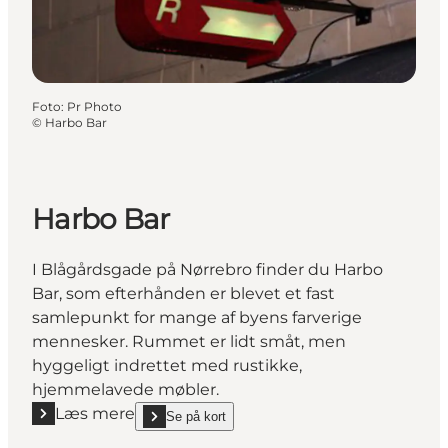
Foto
:
Pr Photo
©
Harbo Bar
Harbo Bar
I Blågårdsgade på Nørrebro finder du Harbo
Bar, som efterhånden er blevet et fast
samlepunkt for mange af byens farverige
mennesker. Rummet er lidt småt, men
hyggeligt indrettet med rustikke,
hjemmelavede møbler.
Læs mere
Se på kort
Læs mere "Harbo Bar"
show Harbo Bar on_map