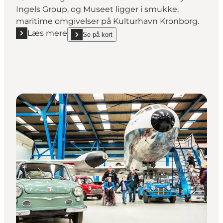
Ingels Group, og Museet ligger i smukke,
maritime omgivelser på Kulturhavn Kronborg.
Læs mere
Se på kort
Læs mere "M/S Museet for Søfart"
show M/S Museet for Søfart on_map