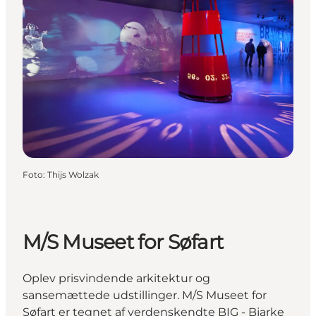
Foto
:
Thijs Wolzak
M/S Museet for Søfart
Oplev prisvindende arkitektur og
sansemættede udstillinger. M/S Museet for
Søfart er tegnet af verdenskendte BIG - Bjarke