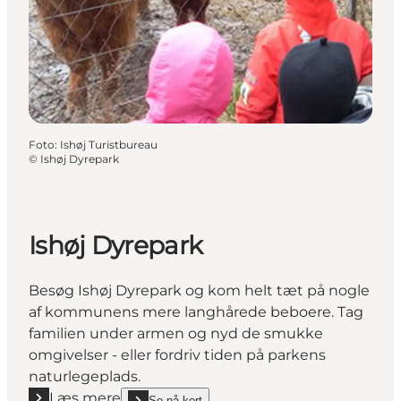
Foto
:
Ishøj Turistbureau
©
Ishøj Dyrepark
Ishøj Dyrepark
Besøg Ishøj Dyrepark og kom helt tæt på nogle
af kommunens mere langhårede beboere. Tag
familien under armen og nyd de smukke
omgivelser - eller fordriv tiden på parkens
naturlegeplads.
Læs mere
Se på kort