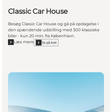
Classic Car House
Besøg Classic Car House og gå på opdagelse i
den spændende udstilling med 300 klassiske
biler - kun 20 min. fra København.
Læs mere
Se på kort
Læs mere "Classic Car House"
show Classic Car House on_map