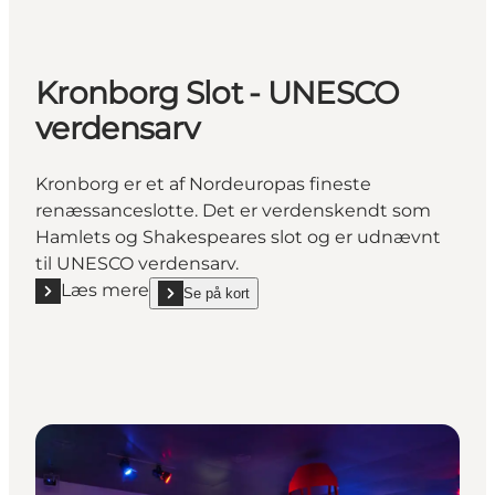
Kronborg Slot - UNESCO
verdensarv
Kronborg er et af Nordeuropas fineste
renæssanceslotte. Det er verdenskendt som
Hamlets og Shakespeares slot og er udnævnt
til UNESCO verdensarv.
Læs mere
Se på kort
Læs mere "Kronborg Slot - UNESCO verdensarv"
show Kronborg Slot - UNESCO verdensarv on_map