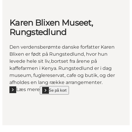
Karen Blixen Museet,
Rungstedlund
Den verdensberømte danske forfatter Karen
Blixen er født på Rungstedlund, hvor hun
levede hele sit liv, bortset fra årene på
kaffefarmen i Kenya. Rungstedlund er i dag
museum, fuglereservat, cafe og butik, og der
afholdes en lang række arrangementer.
Læs mere
Se på kort
Læs mere "Karen Blixen Museet, Rungstedlund"
show Karen Blixen Museet, Rungstedlund on_map