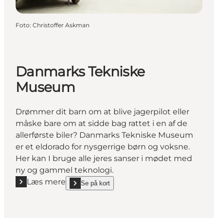
Foto
:
Christoffer Askman
Danmarks Tekniske
Museum
Drømmer dit barn om at blive jagerpilot eller
måske bare om at sidde bag rattet i en af de
allerførste biler? Danmarks Tekniske Museum
er et eldorado for nysgerrige børn og voksne.
Her kan I bruge alle jeres sanser i mødet med
ny og gammel teknologi.
Læs mere
Se på kort
Læs mere "Danmarks Tekniske Museum"
show Danmarks Tekniske Museum on_map