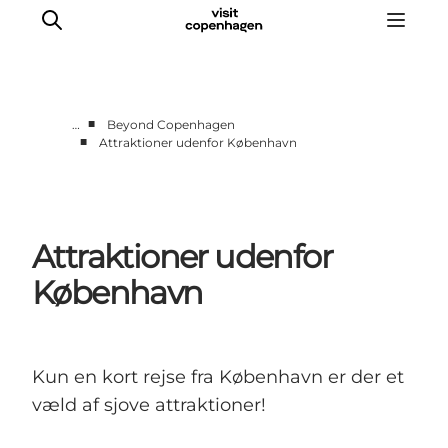
■
…
Beyond Copenhagen
■
Attraktioner udenfor København
This is Copenhagen
Aktiviteter
Spis & drik
Attraktioner udenfor
Områder
Planlæg din tur
København
CopenPay
Copenhagen Card
Kun en kort rejse fra København er der et
væld af sjove attraktioner!