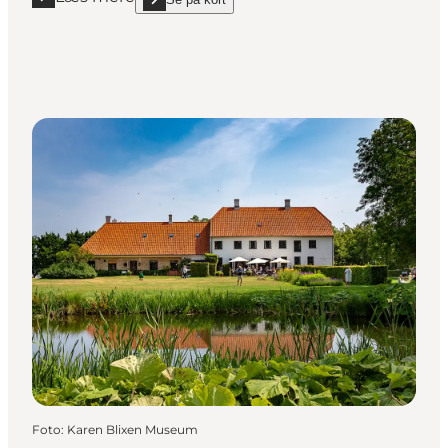
Læs mere "Ishøj Dyrepark"
show Ishøj Dyrepark on_map
Foto
:
Karen Blixen Museum