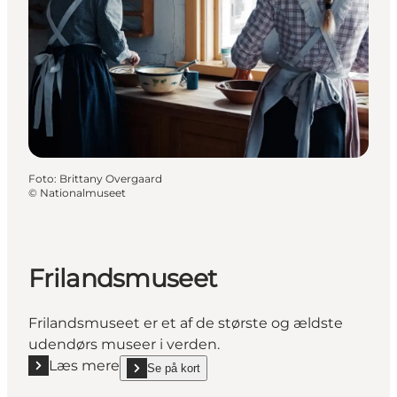
Foto
:
Brittany Overgaard
©
Nationalmuseet
Frilandsmuseet
Frilandsmuseet er et af de største og ældste
udendørs museer i verden.
Læs mere
Se på kort
Læs mere "Frilandsmuseet"
show Frilandsmuseet on_map