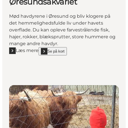
Øresundsakvariet
Mød havdyrene i Øresund og bliv klogere på
det hemmelighedsfulde liv under havets
overflade. Du kan opleve farvestrålende fisk,
hajer, rokker, blæksprutter, store hummere og
mange andre havdyr.
Læs mere
Se på kort
Læs mere "Øresundsakvariet"
show Øresundsakvariet on_map