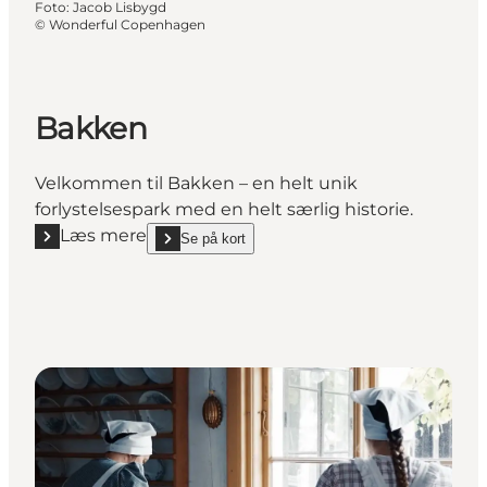
Foto
:
Jacob Lisbygd
©
Wonderful Copenhagen
Bakken
Velkommen til Bakken – en helt unik
forlystelsespark med en helt særlig historie.
Læs mere
Se på kort
Læs mere "Bakken"
show Bakken on_map