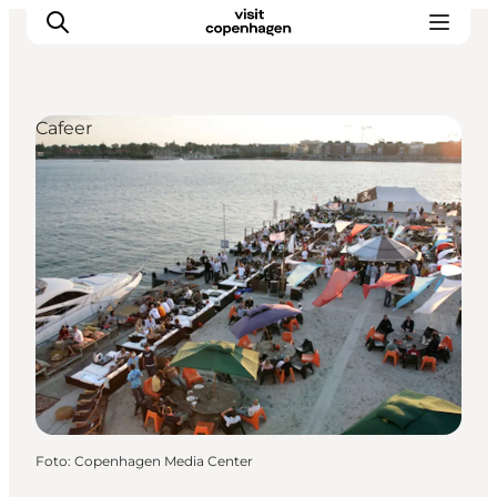
Cafeer
This is Copenhagen
Aktiviteter
Spis & drik
Områder
Planlæg din tur
CopenPay
Copenhagen Card
Foto
:
Copenhagen Media Center