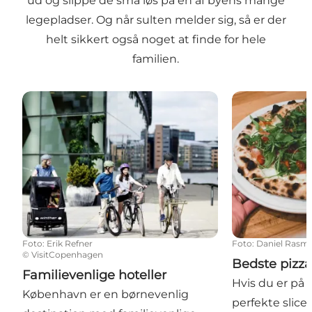
ud og slippe de små løs på en af byens mange
legepladser. Og når sulten melder sig, så er der
helt sikkert også noget at finde for hele
familien.
Familievenlige hoteller
Bedste pizzae
Foto
:
Erik Refner
Foto
:
Daniel Rasm
©
VisitCopenhagen
Bedste pizz
Familievenlige hoteller
Hvis du er på 
København er en børnevenlig
perfekte slice