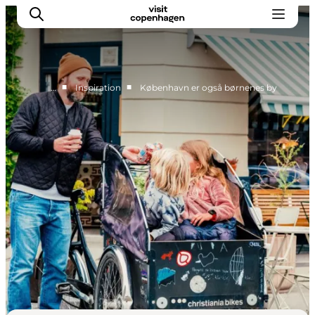
■
■
…
Inspiration
København er også børnenes by
This is Copenhagen
Aktiviteter
Spis & drik
Områder
Planlæg din tur
CopenPay
Copenhagen Card