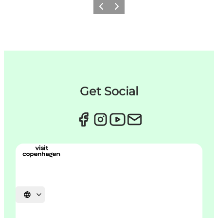
Forrige
Næste
Get Social
Vælg sprog