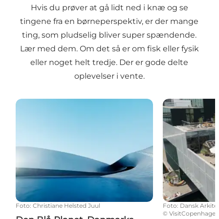
Hvis du prøver at gå lidt ned i knæ og se
tingene fra en børneperspektiv, er der mange
ting, som pludselig bliver super spændende.
Lær med dem. Om det så er om fisk eller fysik
eller noget helt tredje. Der er gode delte
oplevelser i vente.
Den Blå Planet, Danmarks Akvarium
Dansk Arkitek
Foto
:
Christiane Helsted Juul
Foto
:
Dansk Arkite
©
VisitCopenhage