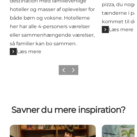
destination med familievenlige
pizza, du noge
hoteller og masser af oplevelser for
tænderne i på 
både børn og voksne. Hotellerne
kommet til det
her har alle 4-personers værelser
Læs mere
eller sammenhængende værelser,
så familier kan bo sammen.
Læs mere
Forrige
Næste
Savner du mere inspiration?
Børnenes Arbejdermuseum
ARKEN for bø