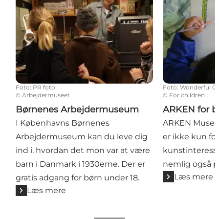
Foto
:
PR foto
Foto
:
Wonderful C
©
Arbejdermuseet
©
For children
Børnenes Arbejdermuseum
ARKEN for b
I Københavns Børnenes
ARKEN Museum
Arbejdermuseum kan du leve dig
er ikke kun fo
ind i, hvordan det mon var at være
kunstinteress
barn i Danmark i 1930erne. Der er
nemlig også pl
Læs mere
gratis adgang for børn under 18.
Læs mere