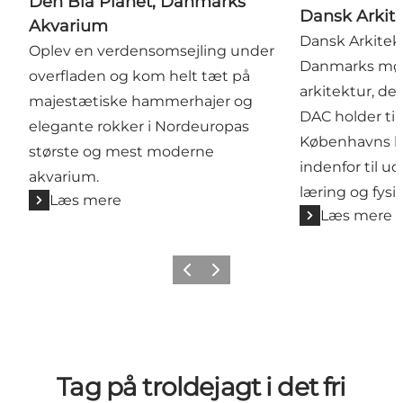
Den Blå Planet, Danmarks
Dansk Arkit
Akvarium
Dansk Arkitek
Oplev en verdensomsejling under
Danmarks mød
overfladen og kom helt tæt på
arkitektur, de
majestætiske hammerhajer og
DAC holder til
elegante rokker i Nordeuropas
Københavns h
største og mest moderne
indenfor til ud
akvarium.
læring og fysi
Læs mere
Læs mere
Forrige
Næste
Tag på troldejagt i det fri