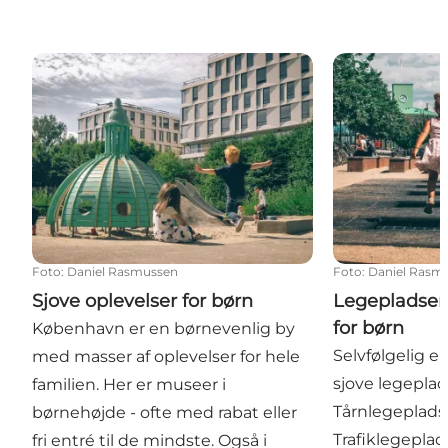
Sjove oplevelser for børn
Legepladser o
Foto
:
Daniel Rasmussen
Foto
:
Daniel Rasm
Sjove oplevelser for børn
Legepladser
for børn
København er en børnevenlig by
Selvfølgelig e
med masser af oplevelser for hele
sjove legepla
familien. Her er museer i
Tårnlegeplad
børnehøjde - ofte med rabat eller
Trafiklegeplad
fri entré til de mindste. Også i