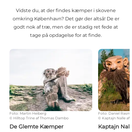
Vidste du, at der findes kæmper i skovene
omkring København? Det gør der altså! De er
godt nok af træ, men de er stadig ret fede at
tage på opdagelse for at finde.
De Glemte Kæmper
Kaptajn Nalle
Foto
:
Martin Heiberg
Foto
:
Daniel Rasm
©
Hilltop Trine af Thomas Dambo
©
Kaptajn Nalle a
De Glemte Kæmper
Kaptajn Nall