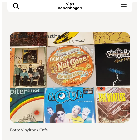
Gallerier og kunsthaller
This is Copenhagen
Aktiviteter
Spis & drik
Områder
Planlæg din tur
CopenPay
Copenhagen Card
Foto
:
Vinylrock Café