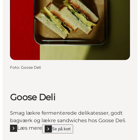
Foto
:
Goose Deli
Goose Deli
Smag lækre fermenterede delikatesser, godt
bagværk og lækre sandwiches hos Goose Deli.
Læs mere
Se på kort
Læs mere "Goose Deli"
show Goose Deli on_map