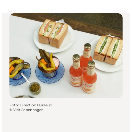
Foto
:
Direction Bureaux
©
VisitCopenhagen