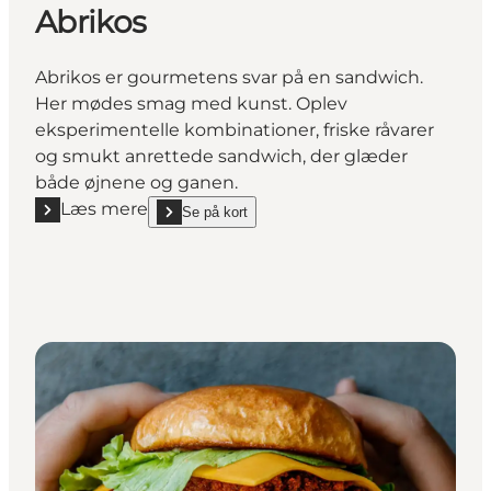
Abrikos
Abrikos er gourmetens svar på en sandwich.
Her mødes smag med kunst. Oplev
eksperimentelle kombinationer, friske råvarer
og smukt anrettede sandwich, der glæder
både øjnene og ganen.
Læs mere
Se på kort
Læs mere "Abrikos"
show Abrikos on_map