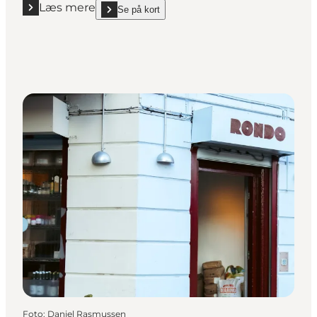
Læs mere
Se på kort
Læs mere "Poulette"
show Poulette on_map
Foto
:
Daniel Rasmussen