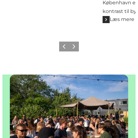
København en
kontrast til by
Læs mere
Forrige
Næste