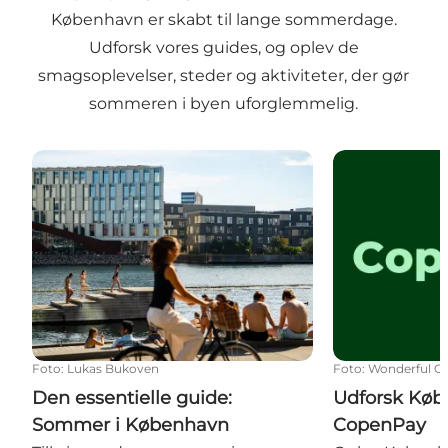
København er skabt til lange sommerdage.
Udforsk vores guides, og oplev de
smagsoplevelser, steder og aktiviteter, der gør
sommeren i byen uforglemmelig.
Den essentielle guide: Sommer i København
Udforsk Købe
Foto
:
Lukas Bukoven
Foto
:
Wonderful C
Den essentielle guide:
Udforsk Kø
Sommer i København
CopenPay