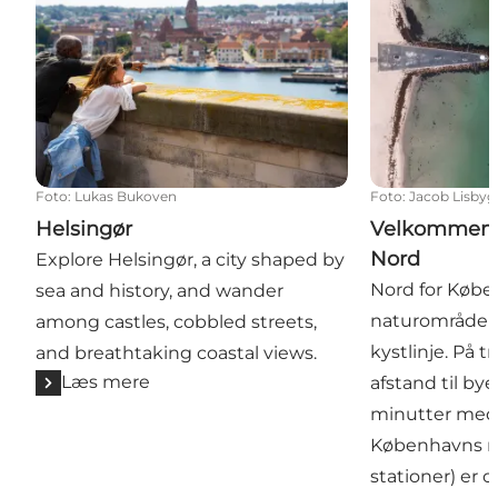
Foto
:
Lukas Bukoven
Foto
:
Jacob Lisbyg
Helsingør
Velkommen 
Nord
Explore Helsingør, a city shaped by
Nord for Købe
sea and history, and wander
naturområder 
among castles, cobbled streets,
kystlinje. På t
and breathtaking coastal views.
Læs mere
afstand til by
minutter med t
Københavns m
stationer) er 