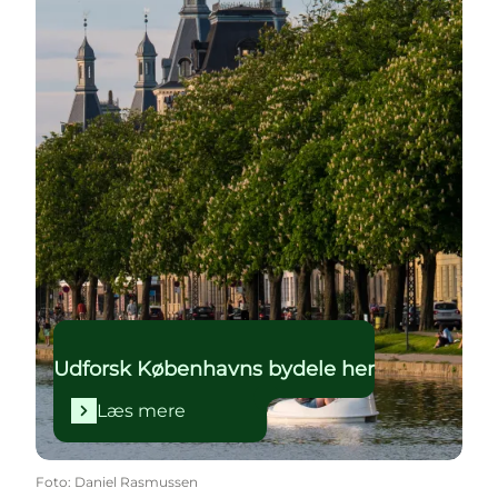
Udforsk Københavns bydele her
Læs mere
Foto
:
Daniel Rasmussen