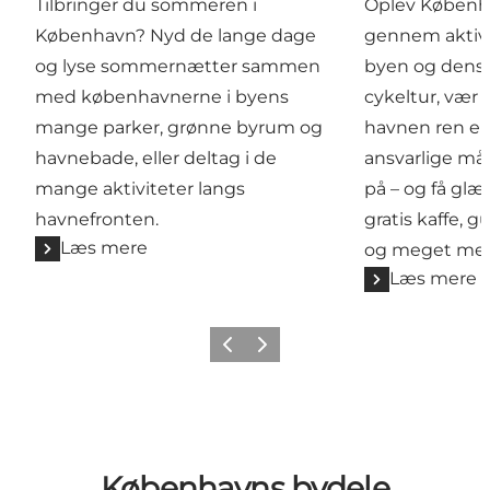
Tilbringer du sommeren i
Oplev Københ
København? Nyd de lange dage
gennem aktivi
og lyse sommernætter sammen
byen og dens 
med københavnerne i byens
cykeltur, vær 
mange parker, grønne byrum og
havnen ren el
havnebade, eller deltag i de
ansvarlige m
mange aktiviteter langs
på – og få glæ
havnefronten.
gratis kaffe, g
Læs mere
og meget mer
Læs mere
Forrige
Næste
Københavns bydele