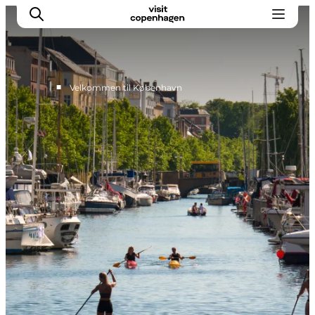
■
Velkommen til København
This is Copenhagen
Aktiviteter
Spis & drik
Områder
Planlæg din tur
CopenPay
Copenhagen Card