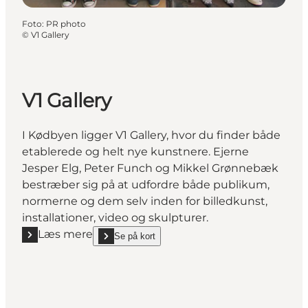
Foto
:
PR photo
©
V1 Gallery
V1 Gallery
I Kødbyen ligger V1 Gallery, hvor du finder både
etablerede og helt nye kunstnere. Ejerne
Jesper Elg, Peter Funch og Mikkel Grønnebæk
bestræber sig på at udfordre både publikum,
normerne og dem selv inden for billedkunst,
installationer, video og skulpturer.
Læs mere
Se på kort
Læs mere "V1 Gallery"
show V1 Gallery on_map