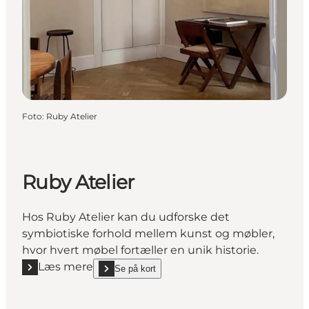
Foto
:
Ruby Atelier
Ruby Atelier
Hos Ruby Atelier kan du udforske det
symbiotiske forhold mellem kunst og møbler,
hvor hvert møbel fortæller en unik historie.
Læs mere
Se på kort
Læs mere "Ruby Atelier"
show Ruby Atelier on_map