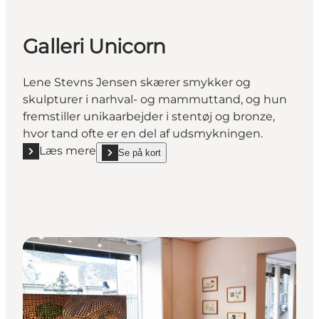
Galleri Unicorn
Lene Stevns Jensen skærer smykker og
skulpturer i narhval- og mammuttand, og hun
fremstiller unikaarbejder i stentøj og bronze,
hvor tand ofte er en del af udsmykningen.
Læs mere
Se på kort
Læs mere "Galleri Unicorn"
show Galleri Unicorn on_map