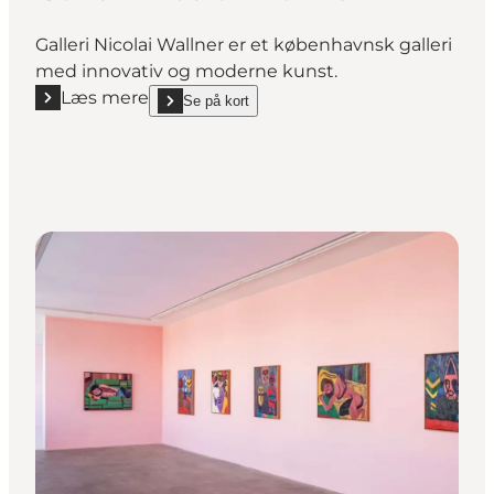
Galleri Nicolai Wallner er et københavnsk galleri
med innovativ og moderne kunst.
Læs mere
Se på kort
Læs mere "Galleri Nicolai Wallner"
show Galleri Nicolai Wallner on_map