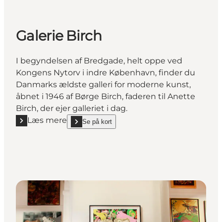
Galerie Birch
I begyndelsen af Bredgade, helt oppe ved
Kongens Nytorv i indre København, finder du
Danmarks ældste galleri for moderne kunst,
åbnet i 1946 af Børge Birch, faderen til Anette
Birch, der ejer galleriet i dag.
Læs mere
Se på kort
Læs mere "Galerie Birch"
show Galerie Birch on_map