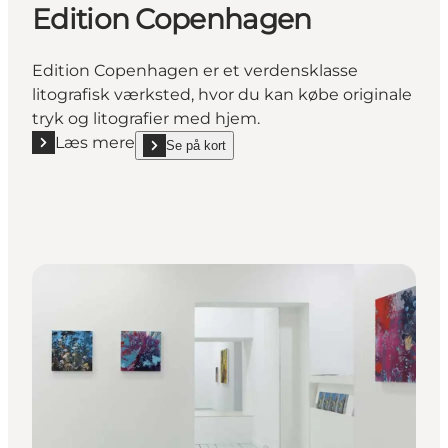
Edition Copenhagen
Edition Copenhagen er et verdensklasse
litografisk værksted, hvor du kan købe originale
tryk og litografier med hjem.
Læs mere
Se på kort
Læs mere "Edition Copenhagen"
show Edition Copenhagen on_map