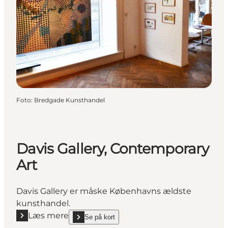
Foto
:
Bredgade Kunsthandel
Davis Gallery, Contemporary
Art
Davis Gallery er måske Københavns ældste
kunsthandel.
Læs mere
Se på kort
Læs mere "Davis Gallery, Contemporary Art"
show Davis Gallery, Contemporary Art on_map