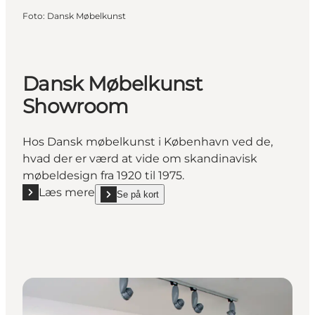
Foto
:
Dansk Møbelkunst
Dansk Møbelkunst
Showroom
Hos Dansk møbelkunst i København ved de,
hvad der er værd at vide om skandinavisk
møbeldesign fra 1920 til 1975.
Læs mere
Se på kort
Læs mere "Dansk Møbelkunst Showroom"
show Dansk Møbelkunst Showroom on_map