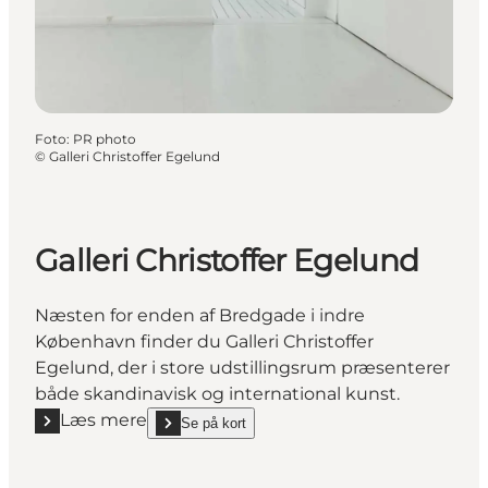
Foto
:
PR photo
©
Galleri Christoffer Egelund
Galleri Christoffer Egelund
Næsten for enden af Bredgade i indre
København finder du Galleri Christoffer
Egelund, der i store udstillingsrum præsenterer
både skandinavisk og international kunst.
Læs mere
Se på kort
Læs mere "Galleri Christoffer Egelund"
show Galleri Christoffer Egelund on_map