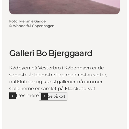
Foto
:
Mellanie Gandø
©
Wonderful Copenhagen
Galleri Bo Bjerggaard
Kødbyen på Vesterbro i København er de
seneste år blomstret op med restauranter,
natklubber og kunstgallerier i rå rammer.
Gallerierne er samlet på Flæsketorvet.
Læs mere
Se på kort
Læs mere "Galleri Bo Bjerggaard"
show Galleri Bo Bjerggaard on_map