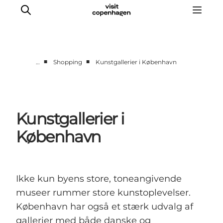
■
■
…
Shopping
Kunstgallerier i København
This is Copenhagen
Aktiviteter
Spis & drik
Kunstgallerier i
Områder
København
Planlæg din tur
CopenPay
Copenhagen Card
Ikke kun byens store, toneangivende
museer rummer store kunstoplevelser.
København har også et stærk udvalg af
gallerier med både danske og