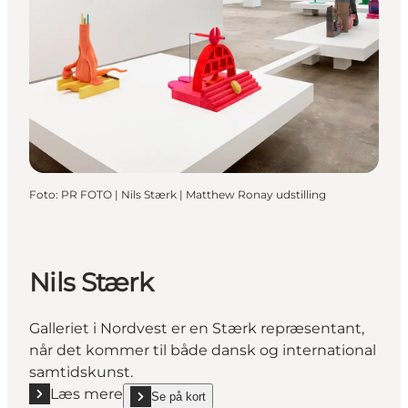
Foto
:
PR FOTO | Nils Stærk | Matthew Ronay udstilling
Nils Stærk
Galleriet i Nordvest er en Stærk repræsentant,
når det kommer til både dansk og international
samtidskunst.
Læs mere
Se på kort
Læs mere "Nils Stærk"
show Nils Stærk on_map