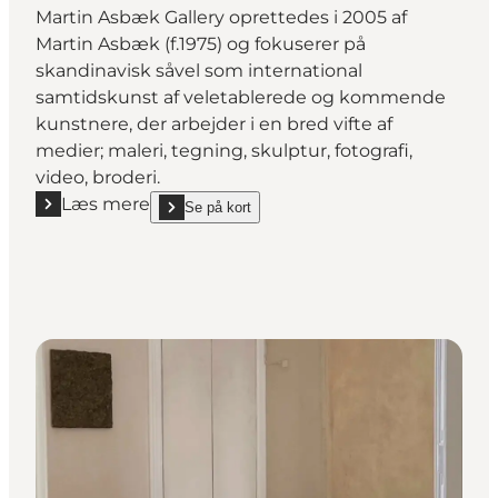
Martin Asbæk Gallery oprettedes i 2005 af
Martin Asbæk (f.1975) og fokuserer på
skandinavisk såvel som international
samtidskunst af veletablerede og kommende
kunstnere, der arbejder i en bred vifte af
medier; maleri, tegning, skulptur, fotografi,
video, broderi.
Læs mere
Se på kort
Læs mere "Martin Asbæk Gallery"
show Martin Asbæk Gallery on_map