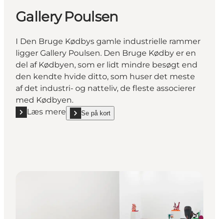
Gallery Poulsen
I Den Bruge Kødbys gamle industrielle rammer
ligger Gallery Poulsen. Den Bruge Kødby er en
del af Kødbyen, som er lidt mindre besøgt end
den kendte hvide ditto, som huser det meste
af det industri- og natteliv, de fleste associerer
med Kødbyen.
Læs mere
Se på kort
Læs mere "Gallery Poulsen"
show Gallery Poulsen on_map