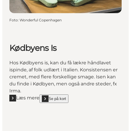
Foto
:
Wonderful Copenhagen
Kødbyens Is
Hos Kødbyens is, kan du få lækre håndlavet
ispinde, af folk udlært i Italien. Konsistensen er
cremet, med flere forskellige smage. Isen kan
du finde i Kødbyen, men også andre steder, fx
Irma.
Læs mere
Se på kort
Læs mere "Kødbyens Is"
show Kødbyens Is on_map