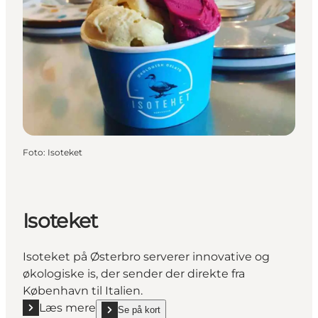
Foto
:
Isoteket
Isoteket
Isoteket på Østerbro serverer innovative og
økologiske is, der sender der direkte fra
København til Italien.
Læs mere
Se på kort
Læs mere "Isoteket"
show Isoteket on_map