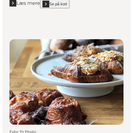
Læs mere
Se på kort
Læs mere "Siciliansk Is"
show Siciliansk Is on_map
Foto
:
Pr Photo