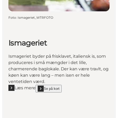
Foto
:
Ismageriet_WTRFOTO
Ismageriet
Ismageriet byder på frisklavet, italiensk is, som
produceres i små mængder i det lille,
charmerende baglokale. Der kan være travlt, og
køen kan være lang – men isen er hele
ventetiden værd.
Læs mere
Se på kort
Læs mere "Ismageriet"
show Ismageriet on_map