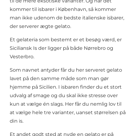
til de mere eksotiske varianter. Og når det
kommer til isbarer i København, så kommer
man ikke udenom de bedste italienske isbarer,
der serverer ægte gelato.
Et gelateria som bestemt er et besøg værd, er
Siciliansk Is der ligger på både
Nørrebro
og
Vesterbro
.
Som navnet antyder får du her serveret gelato
lavet på den samme måde som man gør
hjemme på Sicilien. I isbaren finder du et stort
udvalg af smage og du skal ikke stresse over
kun at vælge én slags. Her får du nemlig lov til
at vælge hele tre varianter, uanset størrelsen på
din is.
Et andet godt sted at nyde en gelato er på