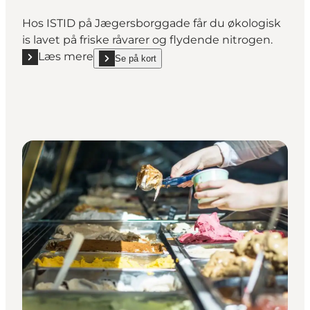
Hos ISTID på Jægersborggade får du økologisk
is lavet på friske råvarer og flydende nitrogen.
Læs mere
Se på kort
Læs mere "ISTID"
show ISTID on_map