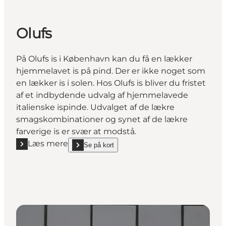
Olufs
På Olufs is i København kan du få en lækker
hjemmelavet is på pind. Der er ikke noget som
en lækker is i solen. Hos Olufs is bliver du fristet
af et indbydende udvalg af hjemmelavede
italienske ispinde. Udvalget af de lækre
smagskombinationer og synet af de lækre
farverige is er svær at modstå.
Læs mere
Se på kort
Læs mere "Olufs"
show Olufs on_map