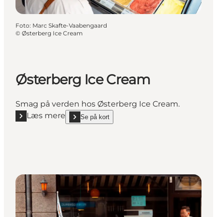
Foto
:
Marc Skafte-Vaabengaard
©
Østerberg Ice Cream
Østerberg Ice Cream
Smag på verden hos Østerberg Ice Cream.
Læs mere
Se på kort
Læs mere "Østerberg Ice Cream"
show Østerberg Ice Cream on_map