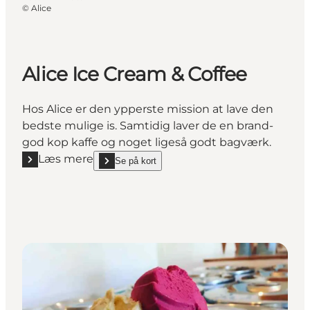
©
Alice
Alice Ice Cream & Coffee
Hos Alice er den ypperste mission at lave den
bedste mulige is. Samtidig laver de en brand-
god kop kaffe og noget ligeså godt bagværk.
Læs mere
Se på kort
Læs mere "Alice Ice Cream & Coffee"
show Alice Ice Cream & Coffee on_map