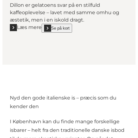
Dillon er gelatoens svar på en stilfuld
kaffeoplevelse – lavet med samme omhu og
æstetik, men i en iskold dragt.
Læs mere
Se på kort
Læs mere "Dillon"
show Dillon on_map
Nyd den gode italienske is – præcis som du
kender den
I København kan du finde mange forskellige
isbarer – helt fra den traditionelle danske isbod