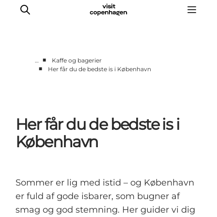
■
…
Kaffe og bagerier
■
Her får du de bedste is i København
This is Copenhagen
Aktiviteter
Spis & drik
Her får du de bedste is i
Områder
Planlæg din tur
København
CopenPay
Copenhagen Card
Sommer er lig med istid – og København
er fuld af gode isbarer, som bugner af
smag og god stemning. Her guider vi dig