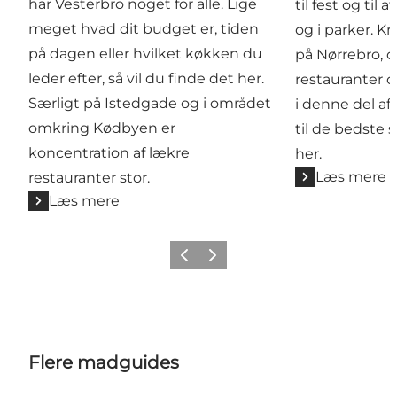
har Vesterbro noget for alle. Lige
til fest og til
meget hvad dit budget er, tiden
og i parker. K
på dagen eller hvilket køkken du
på Nørrebro, 
leder efter, så vil du finde det her.
restauranter o
Særligt på Istedgade og i området
i denne del af
omkring Kødbyen er
til de bedste 
koncentration af lækre
her.
Læs mere
restauranter stor.
Læs mere
Forrige
Næste
Flere madguides