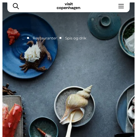
■
■
…
Restauranter
Spis og drik
This is Copenhagen
Aktiviteter
Spis & drik
Områder
Planlæg din tur
CopenPay
Copenhagen Card