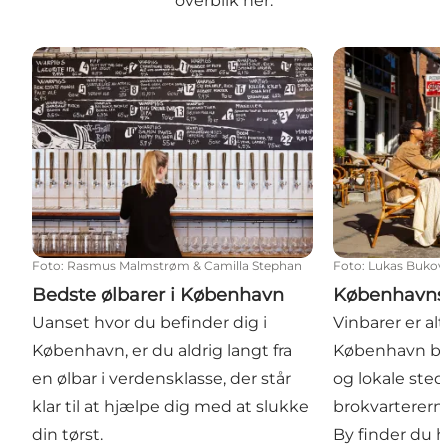
overblik her.
Bedste ølbarer i København
Københavns b
Foto
:
Rasmus Malmstrøm & Camilla Stephan
Foto
:
Lukas Bukov
Bedste ølbarer i København
Københavns 
Uanset hvor du befinder dig i
Vinbarer er alti
København, er du aldrig langt fra
København bl
en ølbar i verdensklasse, der står
og lokale sted
klar til at hjælpe dig med at slukke
brokvartererne
din tørst.
By finder du h