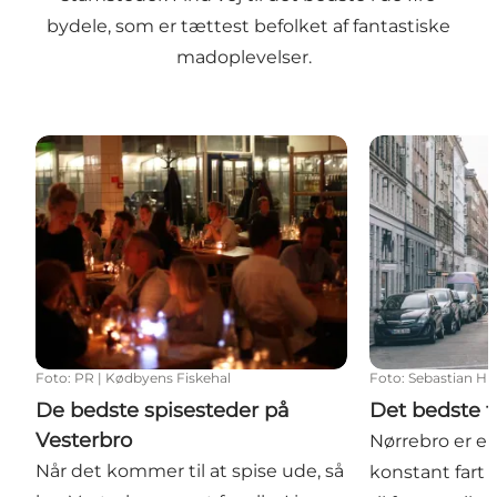
bydele, som er tættest befolket af fantastiske
madoplevelser.
De bedste spisesteder på Vesterbro
Det bedste fra
Foto
:
PR | Kødbyens Fiskehal
Foto
:
Sebastian H
De bedste spisesteder på
Det bedste f
Vesterbro
Nørrebro er e
Når det kommer til at spise ude, så
konstant fart 