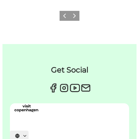
Forrige
Næste
Get Social
Vælg sprog