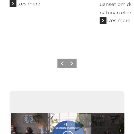
Læs mere
uanset om du 
naturvin eller 
Læs mere
Forrige
Næste
Afspil video