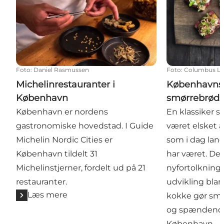
Foto
:
Daniel Rasmussen
Foto
:
Columbus Le
Michelinrestauranter i
Københavns
København
smørrebrøds
København er nordens
En klassiker s
gastronomiske hovedstad. I Guide
været elsket 
Michelin Nordic Cities er
som i dag langt
København tildelt 31
har været. Det
Michelinstjerner, fordelt ud på 21
nyfortolkning
restauranter.
udvikling bla
Læs mere
kokke gør smør
og spændende
København.