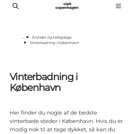
■
…
Årstider og helligdage
■
Vinterbadning i København
This is Copenhagen
Aktiviteter
Spis & drik
Vinterbadning i
Områder
Planlæg din tur
København
CopenPay
Copenhagen Card
Her finder du nogle af de bedste
vinterbade steder i København. Hvis du er
modig nok til at tage dykket, så kan du