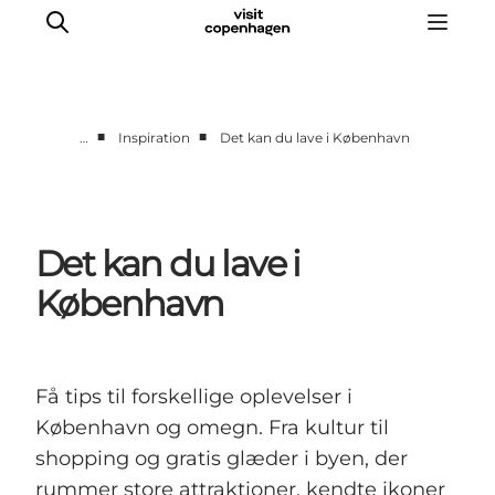
■
■
…
Inspiration
Det kan du lave i København
This is Copenhagen
Aktiviteter
Spis & drik
Det kan du lave i
Områder
København
Planlæg din tur
CopenPay
Copenhagen Card
Få tips til forskellige oplevelser i
København og omegn. Fra kultur til
shopping og gratis glæder i byen, der
rummer store attraktioner, kendte ikoner