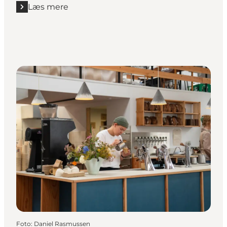
Læs mere
Læs mere "Perron"
Foto
:
Daniel Rasmussen