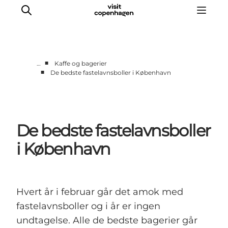
■
…
Kaffe og bagerier
■
De bedste fastelavnsboller i København
This is Copenhagen
Aktiviteter
Spis & drik
De bedste fastelavnsboller
Områder
Planlæg din tur
i København
CopenPay
Copenhagen Card
Hvert år i februar går det amok med
fastelavnsboller og i år er ingen
undtagelse. Alle de bedste bagerier går