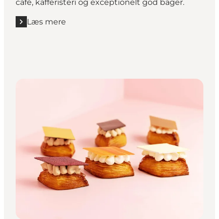
café, kafferisteri og exceptionelt god bager.
Læs mere
Læs mere "Andersen & Maillard"