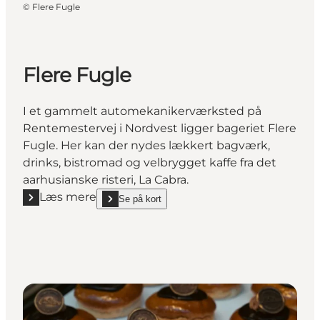
©
Flere Fugle
Flere Fugle
I et gammelt automekanikerværksted på
Rentemestervej i Nordvest ligger bageriet Flere
Fugle. Her kan der nydes lækkert bagværk,
drinks, bistromad og velbrygget kaffe fra det
aarhusianske risteri, La Cabra.
Læs mere
Se på kort
Læs mere "Flere Fugle"
show Flere Fugle on_map