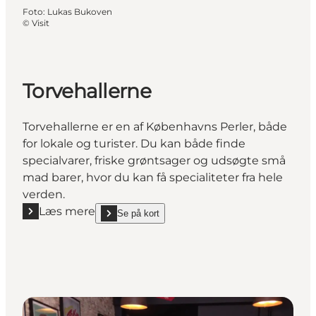
Foto
:
Lukas Bukoven
©
Visit
Torvehallerne
Torvehallerne er en af Københavns Perler, både
for lokale og turister. Du kan både finde
specialvarer, friske grøntsager og udsøgte små
mad barer, hvor du kan få specialiteter fra hele
verden.
Læs mere
Se på kort
Læs mere "Torvehallerne"
show Torvehallerne on_map