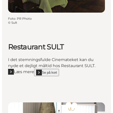
Foto
:
PR Photo
©
Sult
Restaurant SULT
I det stemningsfulde Cinemateket kan du
nyde et dejligt måltid hos Restaurant SULT.
Læs mere
Se på kort
Læs mere "Restaurant SULT"
show Restaurant SULT on_map