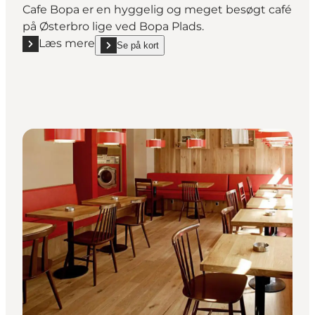
Cafe Bopa er en hyggelig og meget besøgt café
på Østerbro lige ved Bopa Plads.
Læs mere
Se på kort
Læs mere "Café Bopa"
show Café Bopa on_map