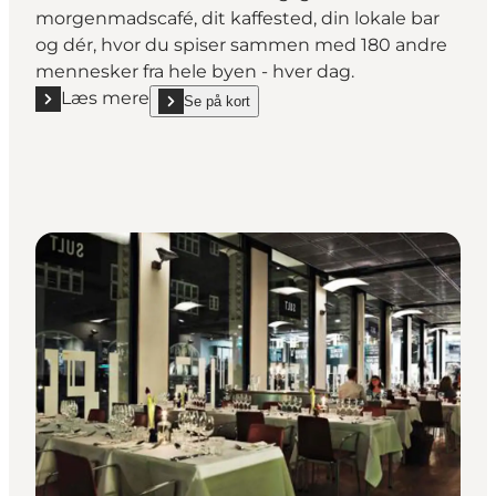
morgenmadscafé, dit kaffested, din lokale bar
og dér, hvor du spiser sammen med 180 andre
mennesker fra hele byen - hver dag.
Læs mere
Se på kort
Læs mere "Absalon"
show Absalon on_map