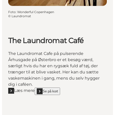
Foto
:
Wonderful Copenhagen
©
Laundromat
The Laundromat Café
The Laundromat Cafe på pulserende
Århusgade på Østerbro er et besøg værd,
særligt hvis du har en rygsæk fuld af tøj, der
trænger til at blive vasket. Her kan du sætte
vaskemaskinen i gang, mens du selv hygger
dig i caféen.
Læs mere
Se på kort
Læs mere "The Laundromat Café"
show The Laundromat Café on_map