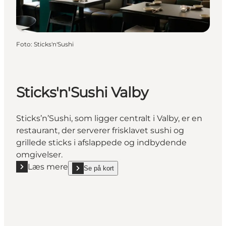
Foto
:
Sticks'n'Sushi
Sticks'n'Sushi Valby
Sticks’n’Sushi, som ligger centralt i Valby, er en
restaurant, der serverer frisklavet sushi og
grillede sticks i afslappede og indbydende
omgivelser.
Læs mere
Se på kort
Læs mere "Sticks'n'Sushi Valby"
show Sticks'n'Sushi Valby on_map