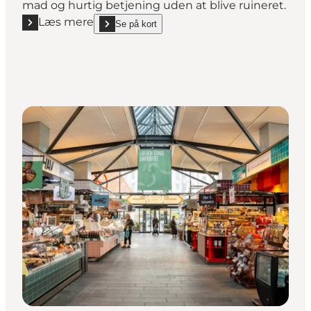
mad og hurtig betjening uden at blive ruineret.
Læs mere
Se på kort
Læs mere "Bistro Royal"
show Bistro Royal on_map