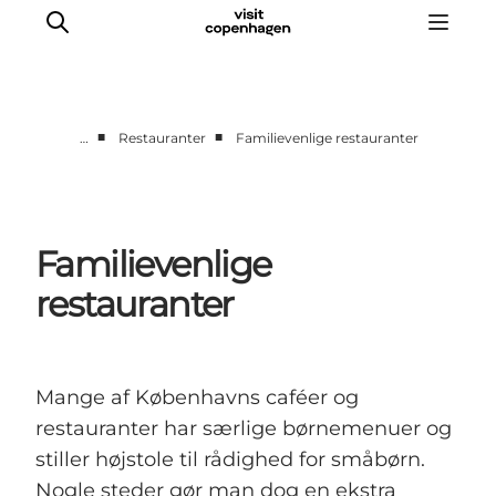
■
■
…
Restauranter
Familievenlige restauranter
This is Copenhagen
Aktiviteter
Spis & drik
Familievenlige
Områder
restauranter
Planlæg din tur
CopenPay
Copenhagen Card
Mange af Københavns caféer og
restauranter har særlige børnemenuer og
stiller højstole til rådighed for småbørn.
Nogle steder gør man dog en ekstra