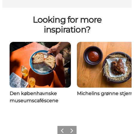
Looking for more
inspiration?
Den københavnske
Michelins grønne stjern
museumscaféscene
Forrige
Næste