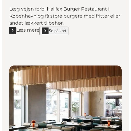
Læg vejen forbi Halifax Burger Restaurant i
København og få store burgere med fritter eller
andet lækkert tilbehør.
Læs mere
Se på kort
Læs mere "Halifax Burger Larsbjørnsstræde"
show Halifax Burger Larsbjørnsstræde on_map