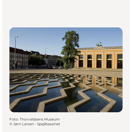
Foto
:
Thorvaldsens Museum
©
Jørn Larsen - Spejlbassinet