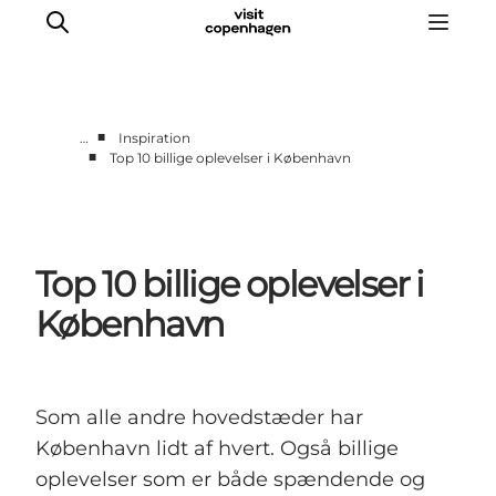
■
…
Inspiration
■
Top 10 billige oplevelser i København
This is Copenhagen
Aktiviteter
Spis & drik
Top 10 billige oplevelser i
Områder
Planlæg din tur
København
CopenPay
Copenhagen Card
Som alle andre hovedstæder har
København lidt af hvert. Også billige
oplevelser som er både spændende og