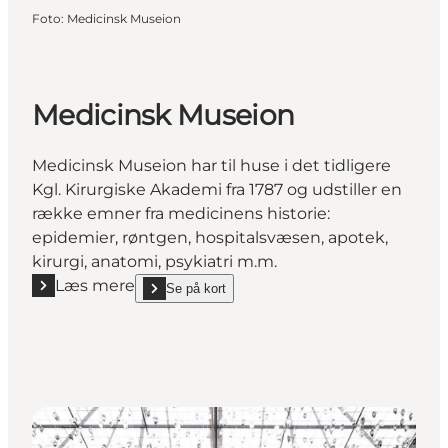
Foto
:
Medicinsk Museion
Medicinsk Museion
Medicinsk Museion har til huse i det tidligere
Kgl. Kirurgiske Akademi fra 1787 og udstiller en
række emner fra medicinens historie:
epidemier, røntgen, hospitalsvæsen, apotek,
kirurgi, anatomi, psykiatri m.m.
Læs mere
Se på kort
Læs mere "Medicinsk Museion"
show Medicinsk Museion on_map