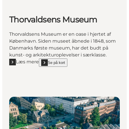
Thorvaldsens Museum
Thorvaldsens Museum er en oase i hjertet af
København. Siden museet åbnede i 1848, som
Danmarks første museum, har det budt på
kunst- og arkitekturoplevelser i særklasse.
Læs mere
Se på kort
Læs mere "Thorvaldsens Museum"
show Thorvaldsens Museum on_map