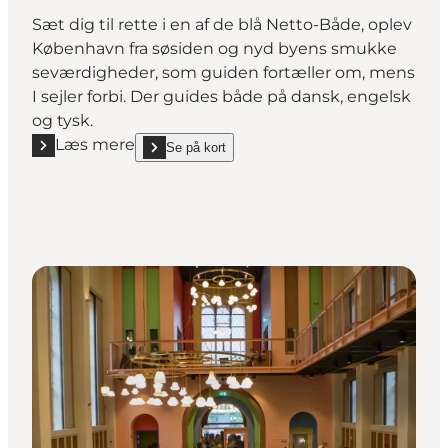
Sæt dig til rette i en af de blå Netto-Både, oplev
København fra søsiden og nyd byens smukke
seværdigheder, som guiden fortæller om, mens
I sejler forbi. Der guides både på dansk, engelsk
og tysk.
Læs mere
Se på kort
Læs mere "Netto-bådene"
show Netto-bådene on_map