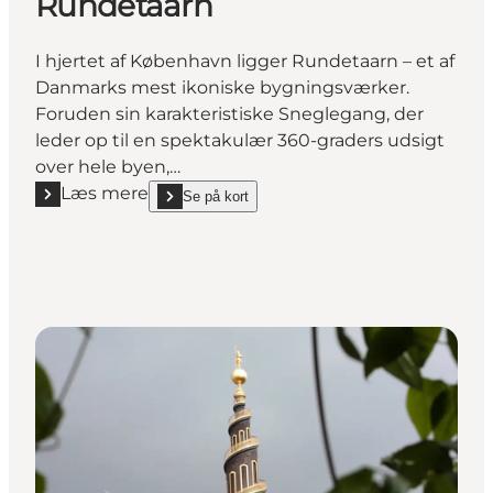
Rundetaarn
I hjertet af København ligger Rundetaarn – et af
Danmarks mest ikoniske bygningsværker.
Foruden sin karakteristiske Sneglegang, der
leder op til en spektakulær 360-graders udsigt
over hele byen,…
Læs mere
Se på kort
Læs mere "Rundetaarn"
show Rundetaarn on_map