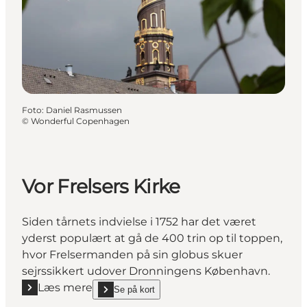
Foto
:
Daniel Rasmussen
©
Wonderful Copenhagen
Vor Frelsers Kirke
Siden tårnets indvielse i 1752 har det været
yderst populært at gå de 400 trin op til toppen,
hvor Frelsermanden på sin globus skuer
sejrssikkert udover Dronningens København.
Læs mere
Se på kort
Læs mere "Vor Frelsers Kirke"
show Vor Frelsers Kirke on_map