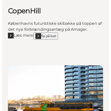
CopenHill
Københavns futuristiske skibakke på toppen af
det nye forbrændingsanlæg på Amager.
Læs mere
Se på kort
Læs mere "CopenHill"
show CopenHill on_map