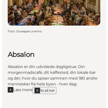
Foto
:
Giuseppe Liverino
Absalon
Absalon er din udvidede dagligstue. Din
morgenmadscafé, dit kaffested, din lokale bar
og dér, hvor du spiser sammen med 180 andre
mennesker fra hele byen - hver dag.
Læs mere
Se på kort
Læs mere "Absalon"
show Absalon on_map