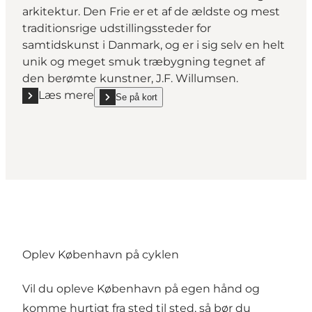
arkitektur. Den Frie er et af de ældste og mest
traditionsrige udstillingssteder for
samtidskunst i Danmark, og er i sig selv en helt
unik og meget smuk træbygning tegnet af
den berømte kunstner, J.F. Willumsen.
Læs mere
Se på kort
Læs mere "Den Frie Udstillingsbygning"
show Den Frie Udstillingsbygning on_map
Oplev København på cyklen
Vil du opleve København på egen hånd og
komme hurtigt fra sted til sted, så bør du