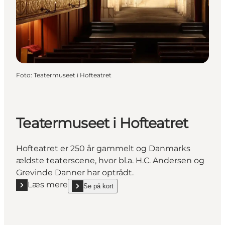
Foto
:
Teatermuseet i Hofteatret
Teatermuseet i Hofteatret
Hofteatret er 250 år gammelt og Danmarks
ældste teaterscene, hvor bl.a. H.C. Andersen og
Grevinde Danner har optrådt.
Læs mere
Se på kort
Læs mere "Teatermuseet i Hofteatret"
show Teatermuseet i Hofteatret on_map