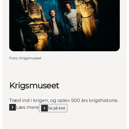
Foto
:
Krigsmuseet
Krigsmuseet
Træd ind i krigen, og oplev 500 års krigshistorie.
Læs mere
Se på kort
Læs mere "Krigsmuseet"
show Krigsmuseet on_map