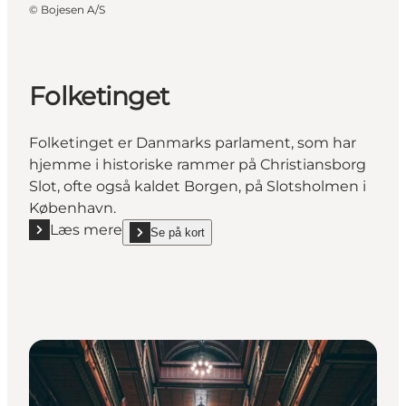
©
Bojesen A/S
Folketinget
Folketinget er Danmarks parlament, som har
hjemme i historiske rammer på Christiansborg
Slot, ofte også kaldet Borgen, på Slotsholmen i
København.
Læs mere
Se på kort
Læs mere "Folketinget"
show Folketinget on_map