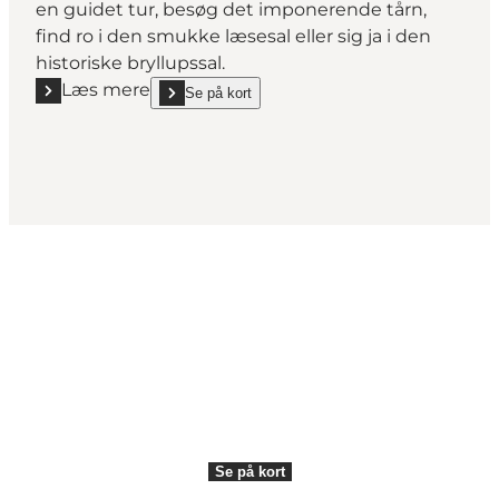
en guidet tur, besøg det imponerende tårn,
find ro i den smukke læsesal eller sig ja i den
historiske bryllupssal.
Læs mere
Se på kort
Læs mere "Københavns Rådhus"
show Københavns Rådhus on_map
Get Social
Se på kort