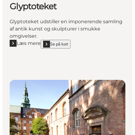
Glyptoteket
Glyptoteket udstiller en imponerende samling
af antik kunst og skulpturer i smukke
omgivelser.
Læs mere
Se på kort
Læs mere "Glyptoteket"
show Glyptoteket on_map