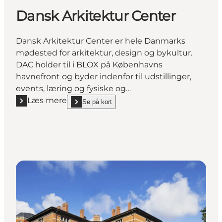
Dansk Arkitektur Center
Dansk Arkitektur Center er hele Danmarks
mødested for arkitektur, design og bykultur.
DAC holder til i BLOX på Københavns
havnefront og byder indenfor til udstillinger,
events, læring og fysiske og…
Læs mere
Se på kort
Læs mere "Dansk Arkitektur Center"
show Dansk Arkitektur Center on_map