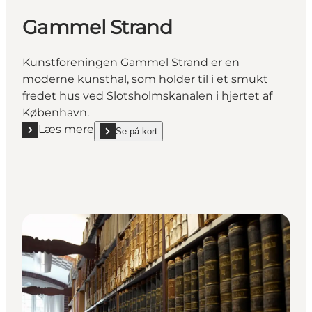
Gammel Strand
Kunstforeningen Gammel Strand er en
moderne kunsthal, som holder til i et smukt
fredet hus ved Slotsholmskanalen i hjertet af
København.
Læs mere
Se på kort
Læs mere "Gammel Strand"
show Gammel Strand on_map