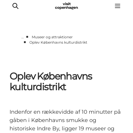
■
…
Museer og attraktioner
■
Oplev Københavns kulturdistrikt
This is Copenhagen
Aktiviteter
Spis & drik
Oplev Københavns
Områder
Planlæg din tur
kulturdistrikt
CopenPay
Copenhagen Card
Indenfor en rækkevidde af 10 minutter på
gåben i Københavns smukke og
historiske Indre By, ligger 19 museer og