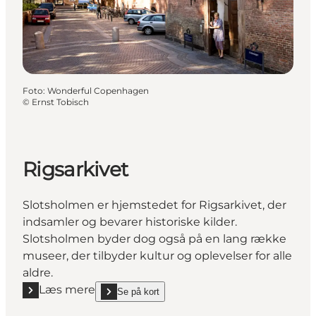
Foto
:
Wonderful Copenhagen
©
Ernst Tobisch
Rigsarkivet
Slotsholmen er hjemstedet for Rigsarkivet, der
indsamler og bevarer historiske kilder.
Slotsholmen byder dog også på en lang række
museer, der tilbyder kultur og oplevelser for alle
aldre.
Læs mere
Se på kort
Læs mere "Rigsarkivet"
show Rigsarkivet on_map