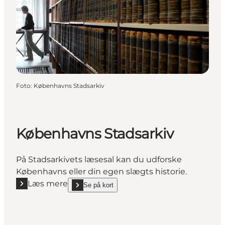
Foto
:
Københavns Stadsarkiv
Københavns Stadsarkiv
På Stadsarkivets læsesal kan du udforske
Københavns eller din egen slægts historie.
Læs mere
Se på kort
Læs mere "Københavns Stadsarkiv"
show Københavns Stadsarkiv on_map