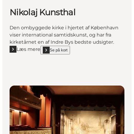
Nikolaj Kunsthal
Den ombyggede kirke i hjertet af København
viser international samtidskunst, og har fra
kirketårnet en af Indre Bys bedste udsigter.
Læs mere
Se på kort
Læs mere "Nikolaj Kunsthal"
show Nikolaj Kunsthal on_map