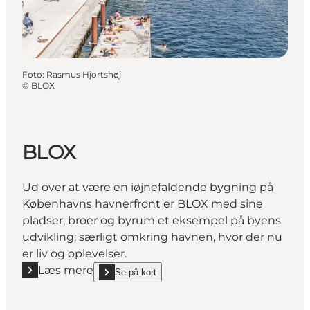
Foto
:
Rasmus Hjortshøj
©
BLOX
BLOX
Ud over at være en iøjnefaldende bygning på
Københavns havnerfront er BLOX med sine
pladser, broer og byrum et eksempel på byens
udvikling; særligt omkring havnen, hvor der nu
er liv og oplevelser.
Læs mere
Se på kort
Læs mere "BLOX"
show BLOX on_map