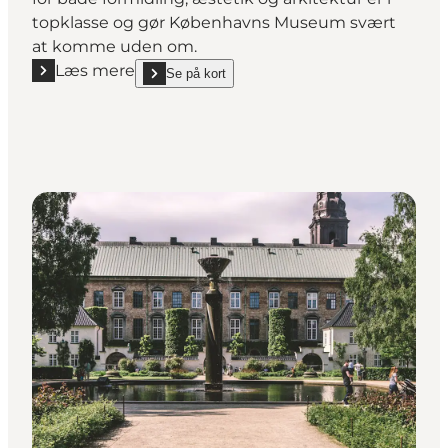
topklasse og gør Københavns Museum svært
at komme uden om.
Læs mere
Se på kort
Læs mere "Københavns Museum"
show Københavns Museum on_map