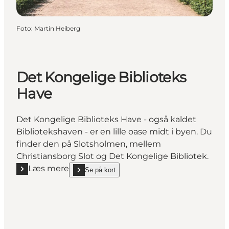
Foto
:
Martin Heiberg
Det Kongelige Biblioteks
Have
Det Kongelige Biblioteks Have - også kaldet
Bibliotekshaven - er en lille oase midt i byen. Du
finder den på Slotsholmen, mellem
Christiansborg Slot og Det Kongelige Bibliotek.
Læs mere
Se på kort
Læs mere "Det Kongelige Biblioteks Have"
show Det Kongelige Biblioteks Have on_map