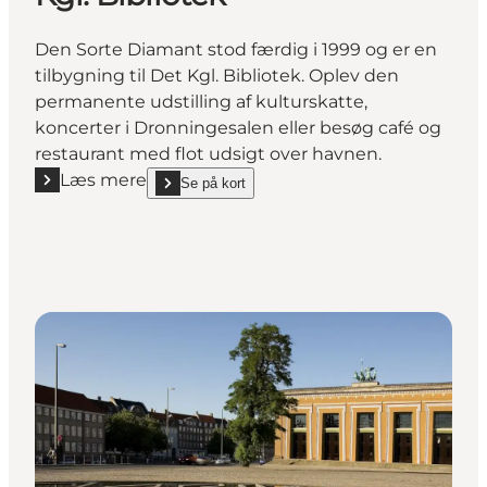
Den Sorte Diamant stod færdig i 1999 og er en
tilbygning til Det Kgl. Bibliotek. Oplev den
permanente udstilling af kulturskatte,
koncerter i Dronningesalen eller besøg café og
restaurant med flot udsigt over havnen.
Læs mere
Se på kort
Læs mere "Den Sorte Diamant – Det Kgl. Bibliotek"
show Den Sorte Diamant – Det Kgl. Bibliotek on_ma