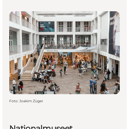
Foto
:
Joakim Züger
Nationalmuseet