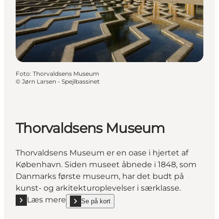
Foto
:
Thorvaldsens Museum
©
Jørn Larsen - Spejlbassinet
Thorvaldsens Museum
Thorvaldsens Museum er en oase i hjertet af
København. Siden museet åbnede i 1848, som
Danmarks første museum, har det budt på
kunst- og arkitekturoplevelser i særklasse.
Læs mere
Se på kort
Læs mere "Thorvaldsens Museum"
show Thorvaldsens Museum on_map