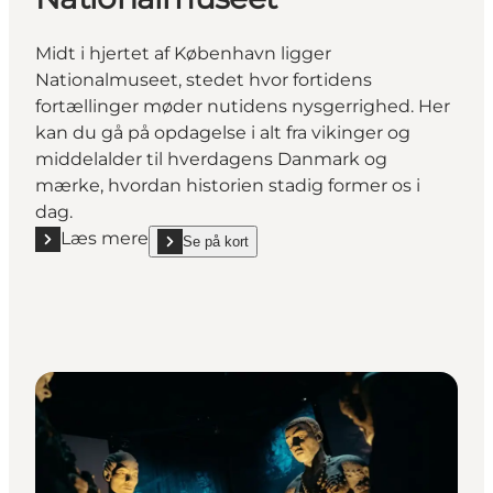
Midt i hjertet af København ligger
Nationalmuseet, stedet hvor fortidens
fortællinger møder nutidens nysgerrighed. Her
kan du gå på opdagelse i alt fra vikinger og
middelalder til hverdagens Danmark og
mærke, hvordan historien stadig former os i
dag.
Læs mere
Se på kort
Læs mere "Nationalmuseet"
show Nationalmuseet on_map