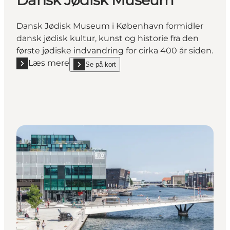
Dansk Jødisk Museum
Dansk Jødisk Museum i København formidler
dansk jødisk kultur, kunst og historie fra den
første jødiske indvandring for cirka 400 år siden.
Læs mere
Se på kort
Læs mere "Dansk Jødisk Museum"
show Dansk Jødisk Museum on_map