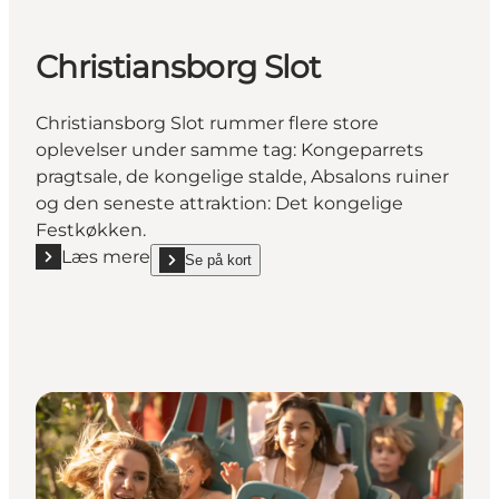
Christiansborg Slot
Christiansborg Slot rummer flere store
oplevelser under samme tag: Kongeparrets
pragtsale, de kongelige stalde, Absalons ruiner
og den seneste attraktion: Det kongelige
Festkøkken.
Læs mere
Se på kort
Læs mere "Christiansborg Slot"
show Christiansborg Slot on_map