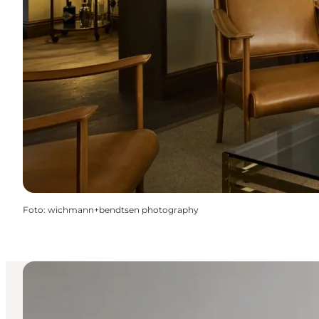
Foto
:
wichmann+bendtsen photography