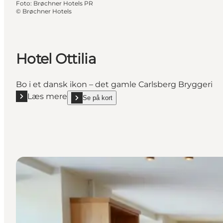
Foto
:
Brøchner Hotels PR
©
Brøchner Hotels
Hotel Ottilia
Bo i et dansk ikon – det gamle Carlsberg Bryggeri
Læs mere
Se på kort
Læs mere "Hotel Ottilia"
show Hotel Ottilia on_map