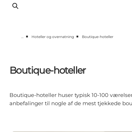
■
■
…
Hoteller og overnatning
Boutique-hoteller
This is Copenhagen
Aktiviteter
Spis & drik
Boutique-hoteller
Områder
Planlæg din tur
CopenPay
Boutique-hoteller huser typisk 10-100 værelser
Copenhagen Card
anbefalinger til nogle af de mest tjekkede bou